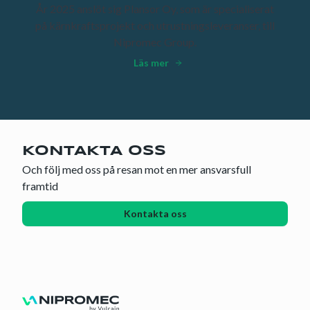
År 2025 anslöt sig Plansor Oy, som är specialiserat
på kärnkraftsprojekt och utrustningsleveranser, till
Nipromec Group.
Läs mer
KONTAKTA OSS
Och följ med oss på resan mot en mer ansvarsfull
framtid
Kontakta oss