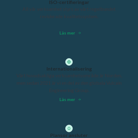
ISO-certifieringar
All vår verksamhet styrs av vårt regelbundet
reviderade kvalitetssystem.
Läs mer
Internationalisering
Vårt huvudsakliga verksamhetsområde är Norden,
men sedan 2021 är vi en del av den globala Vulcain
Engineering Group.
Läs mer
Plansor ansluter