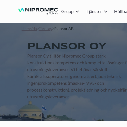
Grupp
Tjänster
Hållba
Hemsida
Företag
Plansor AB
PLANSOR OY
Plansor Oy tillför Nipromec Group stark
konstruktionskompetens och kompletta lösningar f
utrustningsleveranser. Vi betjänar särskilt
kärnkraftsoperatörer genom att erbjuda teknisk
ingenjörskompetens (maskin-, VVS‑ och
processkonstruktion), projektledning och nyckelfä
utrustningsleveranser.