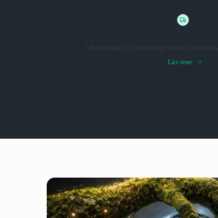
Utrustningslever
Utrustning för industriprojekt som en ny
Läs mer