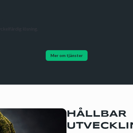
anser
ckelfärdig lösning.
Mer om tjänster
HÅLLBAR
UTVECKLI