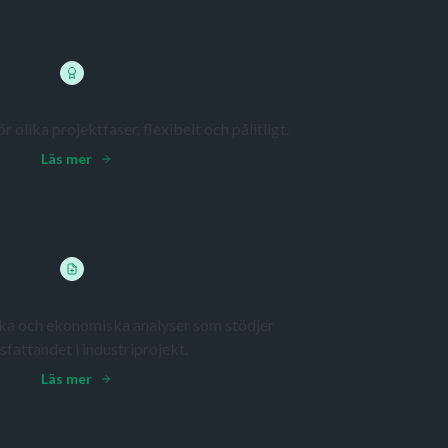
st- och konsulttjänster
r olika projektfaser, flexibelt och pålitligt.
Läs mer
niska utredningar
niska och ekonomiska analyser som stödjer
sfattandet i industriprojekt.
Läs mer