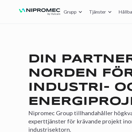
Grupp
Tjänster
Hållba
DIN PARTNER
NORDEN FÖ
INDUSTRI- O
ENERGIPROJ
Nipromec Group tillhandahåller högkva
experttjänster för krävande projekt in
industrisektorn.