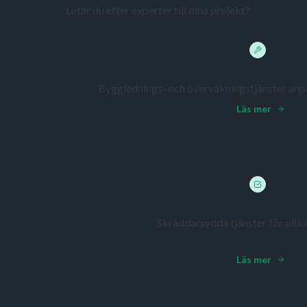
Letar du efter experter till dina projekt?
Byggledning
Bygglednings‑ och övervakningstjänster anpa
Läs mer
Teknik & Proje
Skräddarsydda tjänster för olik
Läs mer