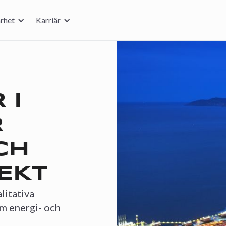
rhet
Karriär
 I
R
CH
EKT
litativa
om energi- och