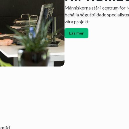
Människorna står i centrum för 
behålla högutbildade specialister
våra projekt.
Läs mer
amtid