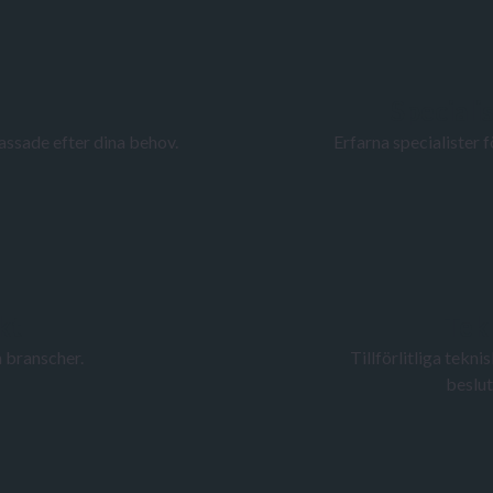
Speciali
ssade efter dina behov.
Erfarna specialister fö
kt
Tek
a branscher.
Tillförlitliga tek
beslut