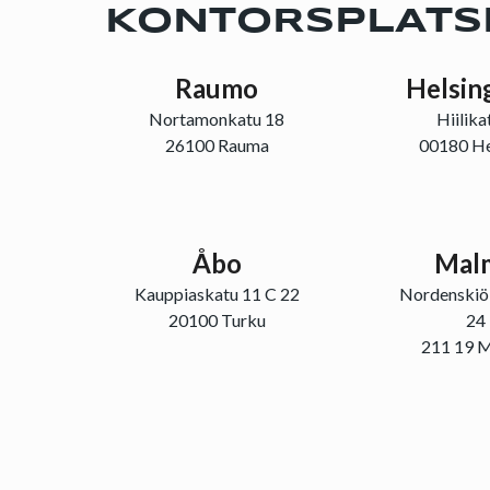
KONTORSPLATS
Raumo
Helsin
Nortamonkatu 18
Hiilika
26100 Rauma
00180 He
Åbo
Mal
Kauppiaskatu 11 C 22
Nordenskiö
20100 Turku
24
211 19 