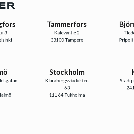
ER
gfors
Tammerfors
Bjö
tu 3
Kalevantie 2
Tied
lsinki
33100 Tampere
Pripoli
mö
Stockholm
ldsgatan
Klarabergsviadukten
Stadt
63
241
Malmö
111 64 Tukholma